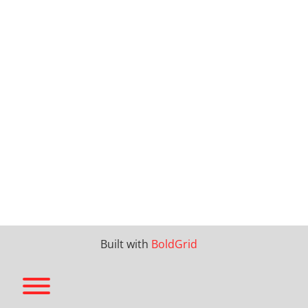
Built with
BoldGrid
Toggle menu visibility.