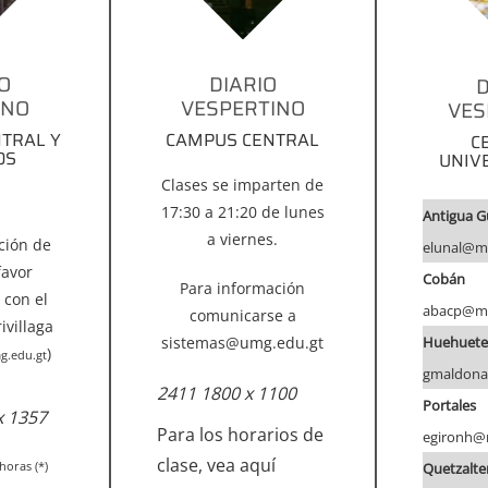
O
DIARIO
D
INO
VESPERTINO
VES
TRAL Y
CAMPUS CENTRAL
C
OS
UNIV
Clases se imparten de
17:30 a 21:20 de lunes
Antigua 
a viernes.
ción de
elunal@m
favor
Cobán
Para información
 con el
abacp@mi
comunicarse a
ivillaga
sistemas@umg.edu.gt
Huehuet
)
g.edu.gt
gmaldona
2411 1800 x 1100
Portales
x 1357
Para los horarios de
egironh@
clase,
vea aquí
horas (*)
Quetzalt