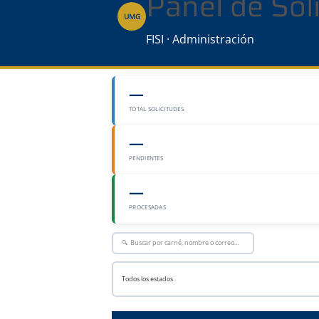
Panel de So
UMG
FISI · Administración
—
TOTAL SOLICITUDES
—
PENDIENTES
—
PROCESADAS