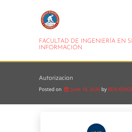
Skip
to
content
FACULTAD DE INGENIERÍA EN 
INFORMACIÓN
Autorizacion
Posted on
June 18, 2026
by 
BEN KENO